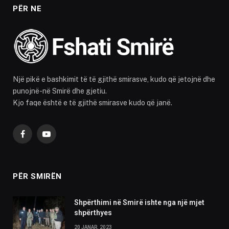
PËR NE
Një pikë e bashkimit të të gjithë smirasve, kudo që jetojnë dhe
punojnë-në Smirë dhe gjetiu.
Kjo faqe është e të gjithë smirasve kudo që janë.
Facebook
YouTube
PËR SMIRËN
Shpërthimi në Smirë ishte nga një mjet
shpërthyes
20 JANAR, 2023