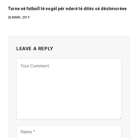
Turne në futboĺl të vogël për nderë të ditës së dëshmorëve
26 MARS, 2019
LEAVE A REPLY