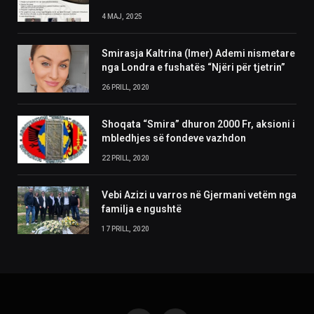
4 MAJ, 2025
Smirasja Kaltrina (Imer) Ademi nismetare
nga Londra e fushatës “Njëri për tjetrin”
26 PRILL, 2020
Shoqata “Smira” dhuron 2000 Fr, aksioni i
mbledhjes së fondeve vazhdon
22 PRILL, 2020
Vebi Azizi u varros në Gjermani vetëm nga
familja e ngushtë
17 PRILL, 2020