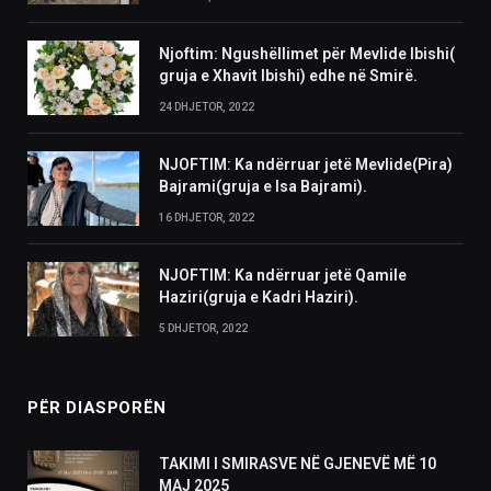
Njoftim: Ngushëllimet për Mevlide Ibishi(
gruja e Xhavit Ibishi) edhe në Smirë.
24 DHJETOR, 2022
NJOFTIM: Ka ndërruar jetë Mevlide(Pira)
Bajrami(gruja e Isa Bajrami).
16 DHJETOR, 2022
NJOFTIM: Ka ndërruar jetë Qamile
Haziri(gruja e Kadri Haziri).
5 DHJETOR, 2022
PËR DIASPORËN
TAKIMI I SMIRASVE NË GJENEVË MË 10
MAJ 2025