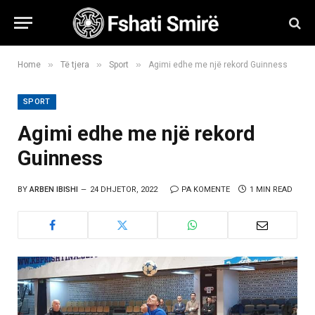
»
»
»
Home
Të tjera
Sport
Agimi edhe me një rekord Guinness
SPORT
Agimi edhe me një rekord
Guinness
BY
ARBEN IBISHI
24 DHJETOR, 2022
PA KOMENTE
1 MIN READ