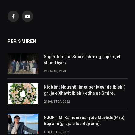
Facebook
YouTube
PËR SMIRËN
Shpërthimi në Smirë ishte nga një mjet
shpërthyes
20 JANAR, 2023
Njoftim: Ngushëllimet për Mevlide Ibishi(
gruja e Xhavit Ibishi) edhe në Smirë.
24 DHJETOR, 2022
NJOFTIM: Ka ndërruar jetë Mevlide(Pira)
Bajrami(gruja e Isa Bajrami).
16 DHJETOR, 2022