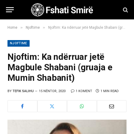
»
»
Home
Njoftime
Njoftim: Ka ndërruar jetë Magbule Shabani (gruaja e Mumin Shabanit)
NJOFTIME
Njoftim: Ka ndërruar jetë
Magbule Shabani (gruaja e
Mumin Shabanit)
BY
TEFIK SALIHU
15 NËNTOR, 2020
1 KOMENT
1 MIN READ