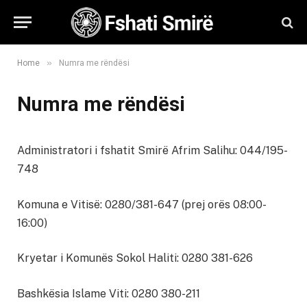
»
Home
Numra me rëndësi
Numra me rëndësi
Administratori i fshatit Smirë Afrim Salihu: 044/195-
748
Komuna e Vitisë: 0280/381-647 (prej orës 08:00-
16:00)
Kryetar i Komunës Sokol Haliti: 0280 381-626
Bashkësia Islame Viti: 0280 380-211