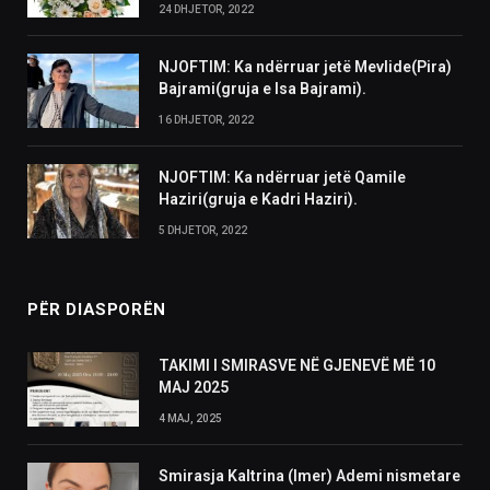
24 DHJETOR, 2022
NJOFTIM: Ka ndërruar jetë Mevlide(Pira)
Bajrami(gruja e Isa Bajrami).
16 DHJETOR, 2022
NJOFTIM: Ka ndërruar jetë Qamile
Haziri(gruja e Kadri Haziri).
5 DHJETOR, 2022
PËR DIASPORËN
TAKIMI I SMIRASVE NË GJENEVË MË 10
MAJ 2025
4 MAJ, 2025
Smirasja Kaltrina (Imer) Ademi nismetare