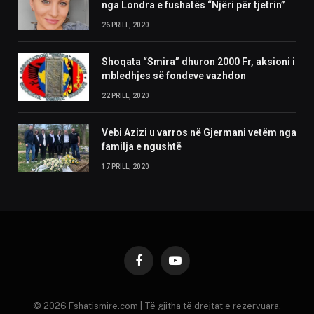
nga Londra e fushatës “Njëri për tjetrin”
26 PRILL, 2020
Shoqata “Smira” dhuron 2000 Fr, aksioni i
mbledhjes së fondeve vazhdon
22 PRILL, 2020
Vebi Azizi u varros në Gjermani vetëm nga
familja e ngushtë
17 PRILL, 2020
Facebook
YouTube
© 2026 Fshatismire.com | Të gjitha të drejtat e rezervuara.